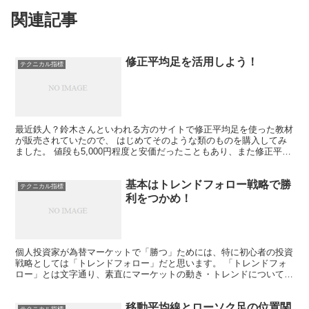
関連記事
修正平均足を活用しよう！
テクニカル指標
最近鉄人？鈴木さんといわれる方のサイトで修正平均足を使った教材
が販売されていたので、 はじめてそのような類のものを購入してみ
ました。 値段も5,000円程度と安価だったこともあり、また修正平均
足ってどのように使っているのかを 含め興味があり...
基本はトレンドフォロー戦略で勝
テクニカル指標
利をつかめ！
個人投資家が為替マーケットで「勝つ」ためには、特に初心者の投資
戦略としては「トレンドフォロー」だと思います。 「トレンドフォ
ロー」とは文字通り、素直にマーケットの動き・トレンドについてい
く「順張り」の手法です。これこそが、初めての方でも、9...
移動平均線とローソク足の位置関