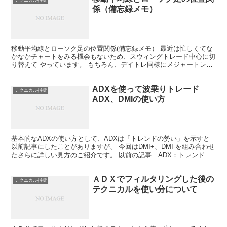
テクニカル指標
係（備忘録メモ）
移動平均線とローソク足の位置関係(備忘録メモ） 最近は忙しくてな
かなかチャートをみる機会もないため、スウィングトレード中心に切
り替えて やっています。 もちろん、デイトレ同様にメジャートレン
ドにそった順張りトレードを順守しています。 ついつ...
ADXを使って波乗りトレード
テクニカル指標
ADX、DMIの使い方
基本的なADXの使い方として、ADXは「トレンドの勢い」を示すと
以前記事にしたことがありますが、 今回はDMI+、DMI-を組み合わせ
たさらに詳しい見方のご紹介です。 以前の記事 ADX：トレンドか
レンジを見分ける方法 その２ ADXのパラ...
ＡＤＸでフィルタリングした後の
テクニカル指標
テクニカルを使い分について