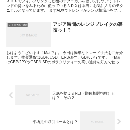
ＡＤＸでフィルタリングした後のテクニカルを使い分について トレ
ンドの勢いをみるために使っているＡＤＸは本当にお気に入りのテク
ニカルとなっています。 まずADXでトレンドかレンジ相場かをフィ
ルタリングして、その上でそれぞれの相場で有効なテクニ...
アジア時間のレンジブレイクの裏
テクニカル指標
技っ！？
おはようございます！Maiです。 今日は簡単なトレード手法をご紹介
します。推奨通貨はGBP/USD、ERU/JPY、GBP/JPYです。 （Mai
はGBP/JPYやGBP/USDのボラタリティーの高い通貨を好んで使って
います。） アジア...
天底を捉えるRCI（順位相関指数）と
は？ その２
平均足の取引ルールとは？