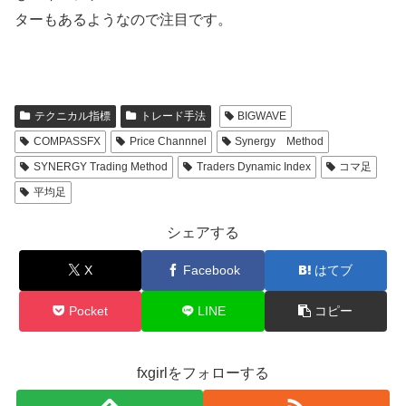
ターもあるようなので注目です。
テクニカル指標
トレード手法
BIGWAVE
COMPASSFX
Price Channnel
Synergy Method
SYNERGY Trading Method
Traders Dynamic Index
コマ足
平均足
シェアする
X
Facebook
はてブ
Pocket
LINE
コピー
fxgirlをフォローする