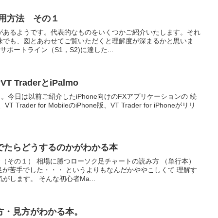
活用方法 その１
方があるようです。代表的なものをいくつかご紹介いたします。それ
味でも、図とあわせてご覧いただくと理解度が深まるかと思いま
ポートライン（S1，S2)に達した...
 TraderとiPalmo
今日は以前ご紹介したiPhone向けのFXアプリケーションの 続
der for MobileのiPhone版、VT Trader for iPhoneがリリ
でたらどうするのかがわかる本
介（その１） 相場に勝つローソク足チャートの読み方 （単行本）
ク足が苦手でした・・・ というよりもなんだかややこしくて 理解す
します。 そんな初心者Ma...
方・見方がわかる本。