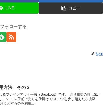
LINE
コピー
rlをフォローする
fxgirl
活用方法 その２
るブレイクアウト手法（Breakout）です。 売り相場の時はS1・
し、S1・S2手前で売りを仕掛けてS1・S2を少し超えたら決済。
おうとするのを利用...