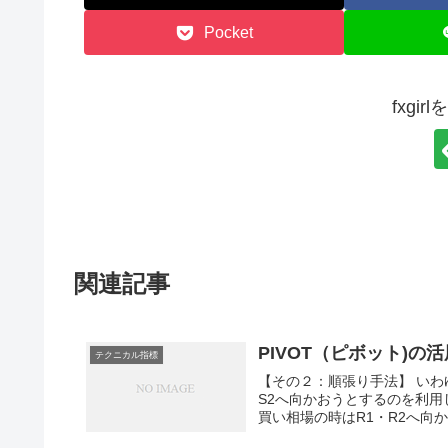
Pocket
fxgi
関連記事
PIVOT（ピボット)の
テクニカル指標
【その２：順張り手法】 いわゆ
S2へ向かおうとするのを利用
買い相場の時はR1・R2へ向か