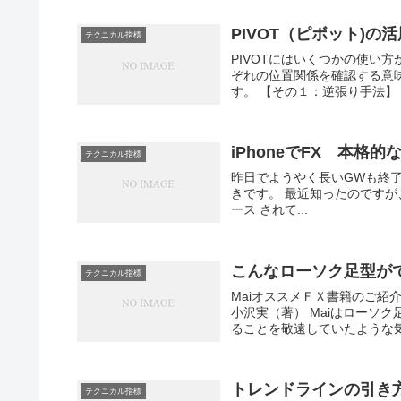
PIVOT（ピボット)の
テクニカル指標
PIVOTにはいくつかの使い
ぞれの位置関係を確認する意
す。 【その１：逆張り手法】 サ
iPhoneでFX 本格的なVT
テクニカル指標
昨日でようやく長いGWも終了。
きです。 最近知ったのですが、VT Tra
ース されて...
こんなローソク足型が
テクニカル指標
MaiオススメＦＸ書籍のご紹
小沢実（著） Maiはローソ
ることを敬遠していたような気が
トレンドラインの引き
テクニカル指標