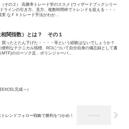
介（その２） 高勝率トレード学のススメ (ウィザードブックシリー
ンドラインの引き方、見方、複数時間枠でトレンドを捉える・・・
実 なＦＸトレード手法がわか...
位相関指数）とは？ その１
、買ったとたん下げた・・・・等という経験はないでしょうか？
の便利なテクニカル指標、RCIについて自分自身の備忘録として書
TF)のローソク足、ボリンジャーバ...
XCEL完成～♪
はトレンドフォロー戦略で勝利をつかめ！