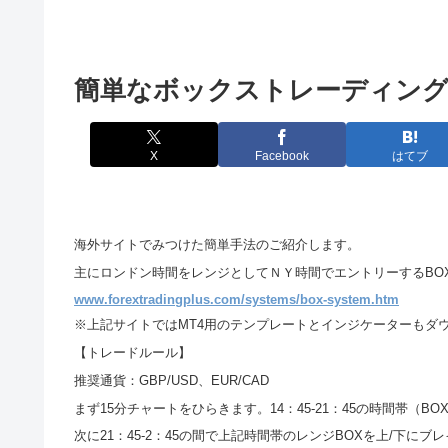
簡単なボックストレーディン
X
Facebook
はてブ
海外サイトでみつけた簡単手法のご紹介します。
主にロンドン時間をレンジとしてＮＹ時間でエントリーするBOX Tra
www.forextradingplus.com/systems/box-system.htm
※上記サイトではMT4用のテンプレートとインジケーターもダ
【トレードルール】
推奨通貨：GBP/USD、EUR/CAD
まず15分チャートをひらきます。14：45-21：45の時間帯（BO
次に21：45-2：45の間で上記時間帯のレンジBOXを上/下に