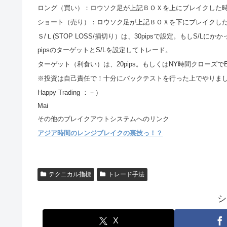
ロング（買い）：ロウソク足が上記ＢＯＸを上にブレイクした
ショート（売り）：ロウソク足が上記ＢＯＸを下にブレイクし
Ｓ/Ｌ(STOP LOSS/損切り）は、30pipsで設定。もしS/Lに
pipsのターゲットとS/Lを設定してトレード。
ターゲット（利食い）は、20pips。もしくはNY時間クローズでE
※投資は自己責任で！十分にバックテストを行った上でやりま
Happy Trading ：－）
Mai
その他のブレイクアウトシステムへのリンク
アジア時間のレンジブレイクの裏技っ！？
テクニカル指標
トレード手法
シ
X