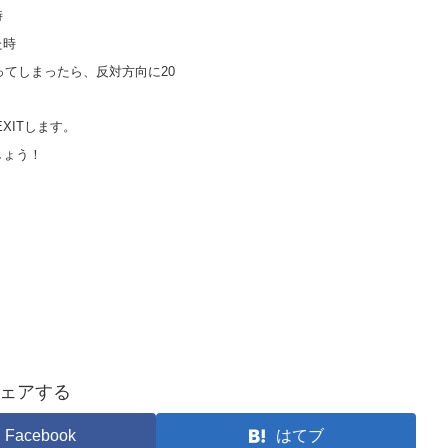
時
た時
かかってしまったら、反対方向に20
XITします。
しょう！
ェアする
Facebook
はてブ