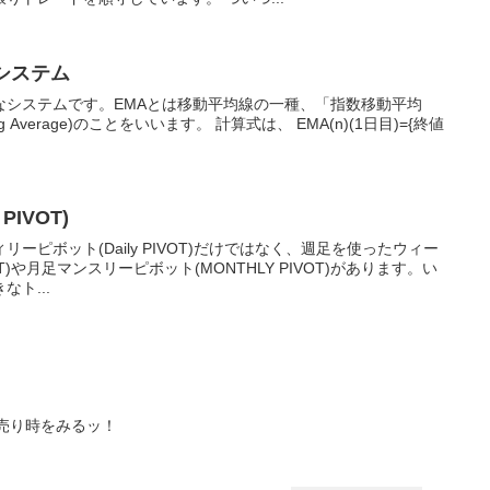
ルシステム
単純なシステムです。EMAとは移動平均線の一種、「指数移動平均
oving Average)のことをいいます。 計算式は、 EMA(n)(1日目)={終値
PIVOT)
ーピボット(Daily PIVOT)だけではなく、週足を使ったウィー
VOT)や月足マンスリーピボット(MONTHLY PIVOT)があります。い
ト...
･売り時をみるッ！