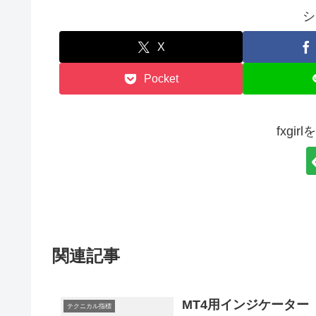
シ
X
Pocket
fxgi
関連記事
MT4用インジケーター RCI（
テクニカル指標