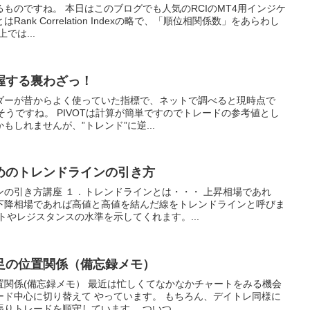
ものですね。 本日はこのブログでも人気のRCIのMT4用インジケ
Rank Correlation Indexの略で、「順位相関係数」をあらわし
では...
握する裏わざっ！
ーダーが昔からよく使っていた指標で、ネットで調べると現時点で
そうですね。 PIVOTは計算が簡単ですのでトレードの参考値とし
しれませんが、”トレンド”に逆...
めのトレンドラインの引き方
の引き方講座 １．トレンドラインとは・・・ 上昇相場であれ
下降相場であれば高値と高値を結んだ線をトレンドラインと呼びま
トやレジスタンスの水準を示してくれます。...
足の位置関係（備忘録メモ）
置関係(備忘録メモ） 最近は忙しくてなかなかチャートをみる機会
ード中心に切り替えて やっています。 もちろん、デイトレ同様に
りトレードを順守しています。 ついつ...