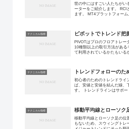
世の中にはすごい人たちがいる
ーターをご紹介します。 RCIとは
ます。 MT4プラットフォーム上
ピボットでトレンド把
テクニカル指標
PIVOTはプロのフロアトレ
10種類以上の取引方法がある
て利用されているかたもいるかも
トレンドフォローのた
テクニカル指標
初心者のためのトレンドライン
ば、安値と安値を結んだ線、
す。 トレンドラインはサポー
移動平均線とローソク
テクニカル指標
移動平均線とローソク足の位
もないため、スウィングトレ
メジャートレンドにそった順張